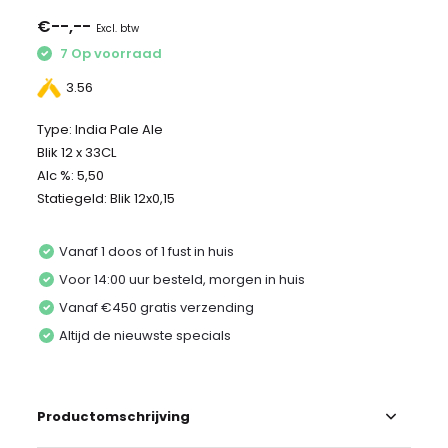
€--,--
Excl. btw
7 Op voorraad
3.56
Type: India Pale Ale
Blik 12 x 33CL
Alc %: 5,50
Statiegeld: Blik 12x0,15
Vanaf 1 doos of 1 fust in huis
Voor 14:00 uur besteld, morgen in huis
Vanaf €450 gratis verzending
Altijd de nieuwste specials
Productomschrijving