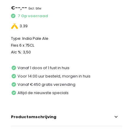
€--,--
Excl. btw
7 Op voorraad
3.39
Type: India Pale Ale
Fles 6 x 75CL
Alc %: 3,50
Vanaf 1 doos of 1 fust in huis
Voor 14:00 uur besteld, morgen in huis
Vanaf €450 gratis verzending
Altijd de nieuwste specials
Productomschrijving