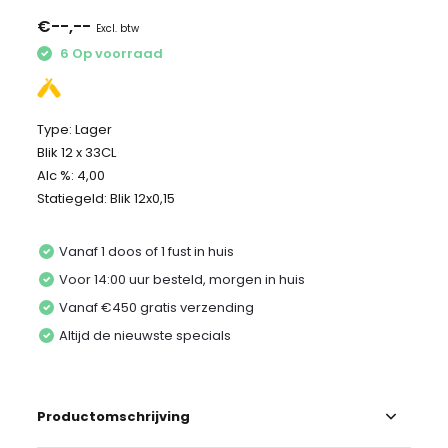
€--,--
Excl. btw
6 Op voorraad
Type: Lager
Blik 12 x 33CL
Alc %: 4,00
Statiegeld: Blik 12x0,15
Vanaf 1 doos of 1 fust in huis
Voor 14:00 uur besteld, morgen in huis
Vanaf €450 gratis verzending
Altijd de nieuwste specials
Productomschrijving