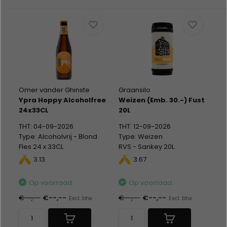
Omer vander Ghinste
Graansilo
Ypra Hoppy Alcoholfree
Weizen (Emb. 30.-) Fust
24x33CL
20L
THT: 04-09-2026
THT: 12-09-2026
Type: Alcoholvrij - Blond
Type: Weizen
Fles 24 x 33CL
RVS - Sankey 20L
Alc %: 0,40
Alc %: 5,90
3.13
3.67
Statiegeld: Fles 24x0,10 +
Statiegeld: Fust 30,-
Krat 2,10
Op voorraad
Op voorraad
€--,--
€--,--
€--,--
€--,--
Excl. btw
Excl. btw