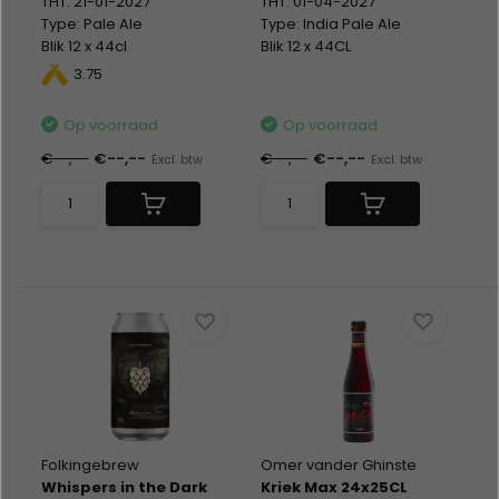
THT: 21-01-2027
THT: 01-04-2027
Type: Pale Ale
Type: India Pale Ale
Blik 12 x 44cl
Blik 12 x 44CL
Alc %: 5,30
Alc %: 7,00
3.75
Statiegeld: Blik 12x0,15
Statiegeld: Blik 12x0,15
Op voorraad
Op voorraad
€--,--
€--,--
€--,--
€--,--
Excl. btw
Excl. btw
Folkingebrew
Omer vander Ghinste
Whispers in the Dark
Kriek Max 24x25CL