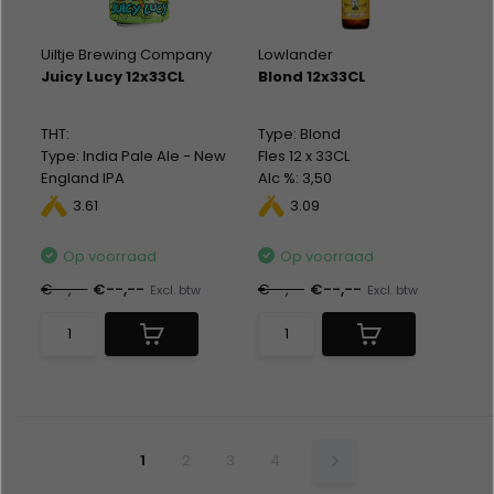
Uiltje Brewing Company
Lowlander
Juicy Lucy 12x33CL
Blond 12x33CL
THT:
Type: Blond
Type: India Pale Ale - New
Fles 12 x 33CL
England IPA
Alc %: 3,50
Blik 12 x 33CL
3.61
3.09
Alc %: 5,50
Statiegeld: Blik 12x0,15
Op voorraad
Op voorraad
€--,--
€--,--
€--,--
€--,--
Excl. btw
Excl. btw
1
2
3
4