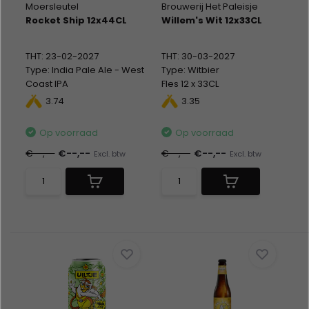
Moersleutel
Brouwerij Het Paleisje
Rocket Ship 12x44CL
Willem's Wit 12x33CL
THT: 23-02-2027
THT: 30-03-2027
Type: India Pale Ale - West
Type: Witbier
Coast IPA
Fles 12 x 33CL
Blik 12 x 44CL
Alc %: 5,50
3.74
3.35
Alc %: 8,50
Statiegeld: Blik 12x0,15
Op voorraad
Op voorraad
€--,--
€--,--
€--,--
€--,--
Excl. btw
Excl. btw