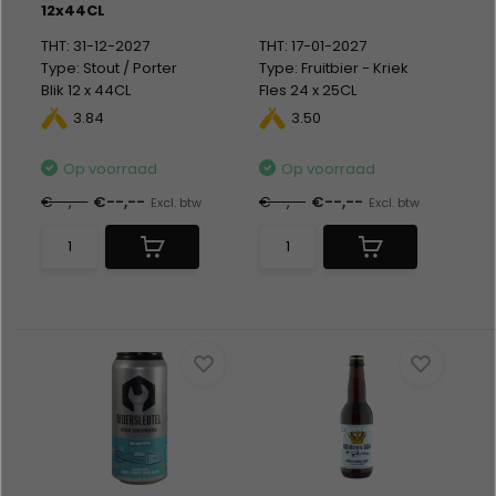
12x44CL
THT: 31-12-2027
THT: 17-01-2027
Type: Stout / Porter
Type: Fruitbier - Kriek
Blik 12 x 44CL
Fles 24 x 25CL
Alc %: 12,00
Alc %: 3,50
3.84
3.50
Statiegeld: Blik 12x0,15
Statiegeld: Fles 24x0,10 +
Krat 2,10
Op voorraad
Op voorraad
€--,--
€--,--
€--,--
€--,--
Excl. btw
Excl. btw