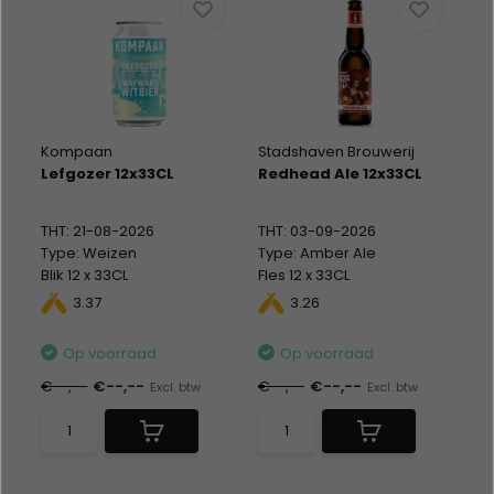
Kompaan
Stadshaven Brouwerij
Lefgozer 12x33CL
Redhead Ale 12x33CL
THT: 21-08-2026
THT: 03-09-2026
Type: Weizen
Type: Amber Ale
Blik 12 x 33CL
Fles 12 x 33CL
Alc %: 6,00
Alc %: 5,80
3.37
3.26
Statiegeld: Blik 12x0,15
Op voorraad
Op voorraad
€--,--
€--,--
€--,--
€--,--
Excl. btw
Excl. btw