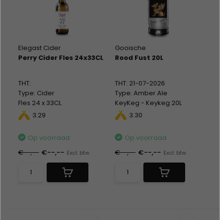
Elegast Cider
Gooische
Perry Cider Fles 24x33CL
Rood Fust 20L
THT:
THT: 21-07-2026
Type: Cider
Type: Amber Ale
Fles 24 x 33CL
KeyKeg - Keykeg 20L
Alc %: 5,50
Alc %: 6,00
3.29
3.30
Op voorraad
Op voorraad
€--,--
€--,--
€--,--
€--,--
Excl. btw
Excl. btw