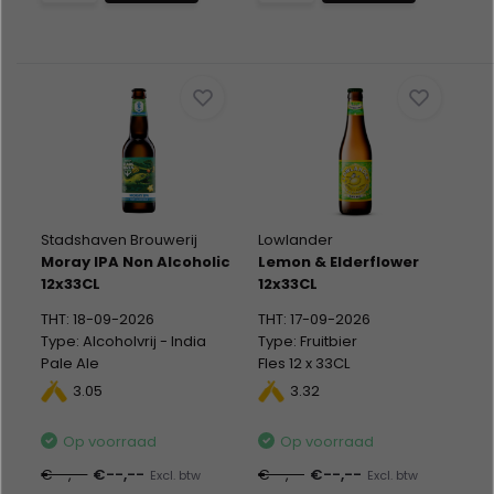
Stadshaven Brouwerij
Lowlander
Moray IPA Non Alcoholic
Lemon & Elderflower
12x33CL
12x33CL
THT: 18-09-2026
THT: 17-09-2026
Type: Alcoholvrij - India
Type: Fruitbier
Pale Ale
Fles 12 x 33CL
Fles 12 x 33CL
Alc %: 3,80
3.05
3.32
Alc %: 0,40
Statiegeld: Fles 12x0,10
Op voorraad
Op voorraad
€--,--
€--,--
€--,--
€--,--
Excl. btw
Excl. btw