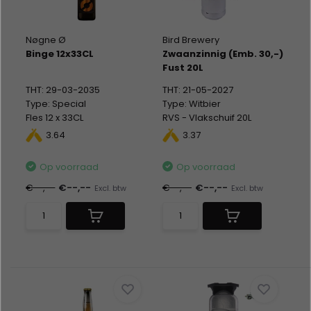
Nøgne Ø
Bird Brewery
Binge 12x33CL
Zwaanzinnig (Emb. 30,-)
Fust 20L
THT: 29-03-2035
THT: 21-05-2027
Type: Special
Type: Witbier
Fles 12 x 33CL
RVS - Vlakschuif 20L
Alc %: 14,00
Alc %: 4,50
3.64
3.37
Statiegeld: Fust 30,-
Op voorraad
Op voorraad
€--,--
€--,--
€--,--
€--,--
Excl. btw
Excl. btw