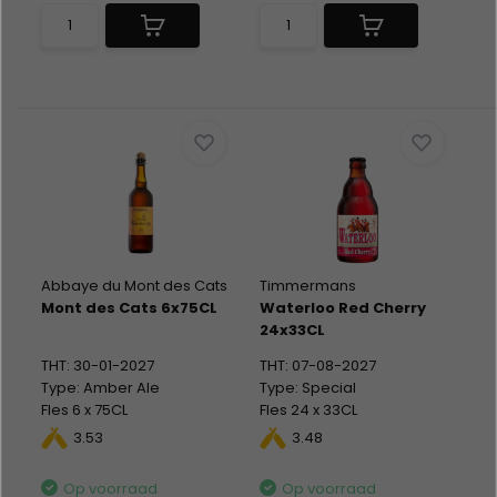
Abbaye du Mont des Cats
Timmermans
Mont des Cats 6x75CL
Waterloo Red Cherry
24x33CL
THT: 30-01-2027
THT: 07-08-2027
Type: Amber Ale
Type: Special
Fles 6 x 75CL
Fles 24 x 33CL
Alc %: 7,60
Alc %: 8,00
3.53
3.48
Statiegeld: Fles 24x0,10 +
Krat 1,50
Op voorraad
Op voorraad