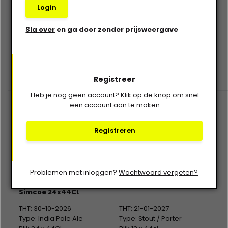
Alc %: 6,50
Alc %: 0,50
Login
Statiegeld: Blik 12x0,15
Statiegeld: Blik 12x0,15
Op voorraad
Op voorraad
Sla over
en ga door zonder prijsweergave
€--,--
€--,--
€--,--
€--,--
Excl. btw
Excl. btw
Registreer
Heb je nog geen account? Klik op de knop om snel
een account aan te maken
Registreren
Brouwerij Kees
Schwarze Rose
Problemen met inloggen?
Wachtwoord vergeten?
Mad About Hops
Lunar Blanket 12x44cl
Simcoe 24x44CL
THT: 30-10-2026
THT: 21-01-2027
Type: India Pale Ale
Type: Stout / Porter