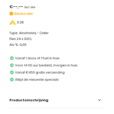
€--,--
Excl. btw
Backorder
3.28
Type: Alcoholvrij - Cider
Fles 24 x 33CL
Alc %: 0,00
Vanaf 1 doos of 1 fust in huis
Voor 14:00 uur besteld, morgen in huis
Vanaf €450 gratis verzending
Altijd de nieuwste specials
Productomschrijving