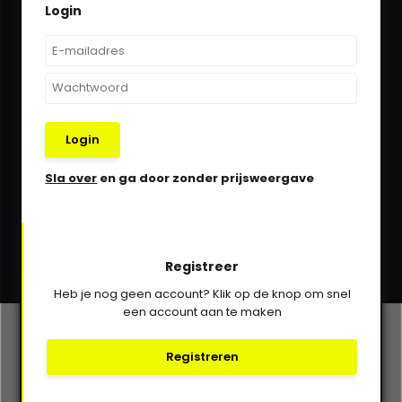
Login
We helpen je graag via Whatsapp!
Kom in contact!
030-6332929
Login
verkoop@vanbieren.nl
Sla over
en ga door zonder prijsweergave
Abonneer
Registreer
* Lees hier de wettelijke beperkingen
Heb je nog geen account? Klik op de knop om snel
een account aan te maken
Klantenservice
Registreren
Mijn account