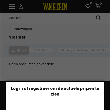
0
0
Brouwerijen
Slotbier
100 Watt
Abbaye du Mont des Cats
Filters
Geen producten gevonden!...
Log in of registreer om de actuele prijzen te
zien
Heb je een vraag?